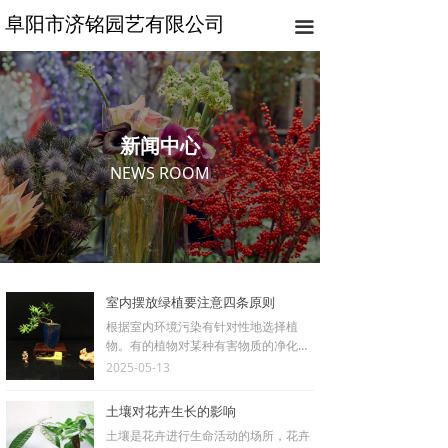
阜阳市济铭园艺有限公司
끀
新闻中心
NEWS ROOM
室内摆放绿植要注意四条原则
根据室内环境污染有针对性地选择植
物。有的植物对某种有害物质的净化吸
附效果比较强，如果在室内有针对性地
2025-05-13
选择和养殖，可以起到明显的效果；
土壤对花卉生长的影响
土壤是花卉进行生命活动的场所，花卉