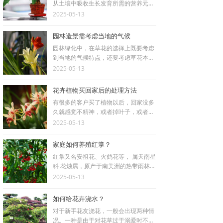
从土壤中吸收生长发育所需的营养元
素、水分和氧气。土壤的理化性质及肥
2025-05-13
力状况，对花卉的生长发育具有重大影
响。
园林造景需考虑当地的气候
园林绿化中，在草花的选择上既要考虑
到当地的气候特点，还要考虑草花本身
的生长习性，例如天津地区春季气温升
2025-05-13
温缓慢，春寒现象严重，因此在早春栽
植草花时，要选择较耐寒的万寿菊、石
花卉植物买回家后的处理方法
竹、金盏菊等。
有很多的客户买了植物以后，回家没多
久就感觉不精神，或者掉叶子，或者直
接就不行了，这是因为植物对环境也有
2025-05-13
一个适应的过程，在适应的过程中会出
现黄叶、枯枝，这些都是属于正常的，
家庭如何养殖红掌？
只需要把黄叶和枯枝减掉即可。
红掌又名安祖花、火鹤花等， 属天南星
科 花烛属，原产于南美洲的热带雨林地
区，现欧洲、亚洲、非洲皆有广泛栽
2025-05-13
培。特性是喜暖畏寒、喜湿怕旱，喜阴
忌晒。其花朵特别，有佛焰花序，色泽
如何给花卉浇水？
鲜艳华丽，色彩丰富，叶形苞片，常见
对于新手花友浇花，一般会出现两种情
的苞片颜色有红色、粉红、白色等，有
况。一种是由于对花草过于溺爱时不时
观赏价值。可用播种、分株等法繁殖。